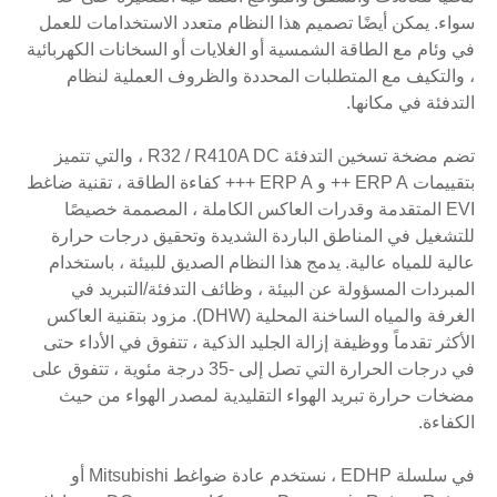
سواء. يمكن أيضًا تصميم هذا النظام متعدد الاستخدامات للعمل
في وئام مع الطاقة الشمسية أو الغلايات أو السخانات الكهربائية
، والتكيف مع المتطلبات المحددة والظروف العملية لنظام
التدفئة في مكانها.
تضم مضخة تسخين التدفئة R32 / R410A DC ، والتي تتميز
بتقييمات ERP A ++ و ERP A +++ كفاءة الطاقة ، تقنية ضاغط
EVI المتقدمة وقدرات العاكس الكاملة ، المصممة خصيصًا
للتشغيل في المناطق الباردة الشديدة وتحقيق درجات حرارة
عالية للمياه عالية. يدمج هذا النظام الصديق للبيئة ، باستخدام
المبردات المسؤولة عن البيئة ، وظائف التدفئة/التبريد في
الغرفة والمياه الساخنة المحلية (DHW). مزود بتقنية العاكس
الأكثر تقدماً ووظيفة إزالة الجليد الذكية ، تتفوق في الأداء حتى
في درجات الحرارة التي تصل إلى -35 درجة مئوية ، تتفوق على
مضخات حرارة تبريد الهواء التقليدية لمصدر الهواء من حيث
الكفاءة.
في سلسلة EDHP ، نستخدم عادة ضواغط Mitsubishi أو