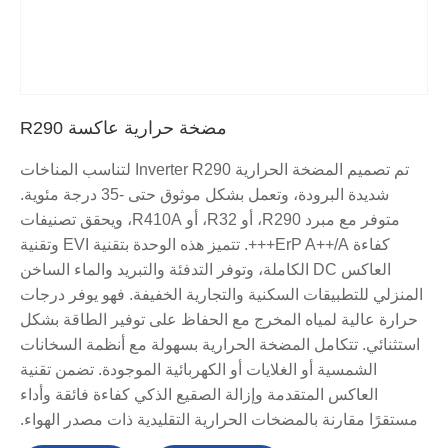
مضخة حرارية عاكسة R290
تم تصميم المضخة الحرارية Inverter R290 لتناسب المناخات
شديدة البرودة، وتعمل بشكل موثوق حتى -35 درجة مئوية.
متوفر مع مبرد R290، أو R32، أو R410A، ويحقق تصنيفات
كفاءة ErP A++/A+++. تتميز هذه الوحدة بتقنية EVI وتقنية
العاكس DC الكاملة، وتوفر التدفئة والتبريد والماء الساخن
المنزلي للتطبيقات السكنية والتجارية الخفيفة. فهو يوفر درجات
حرارة عالية لمياه المخرج مع الحفاظ على توفير الطاقة بشكل
استثنائي. تتكامل المضخة الحرارية بسهولة مع أنظمة السخانات
الشمسية أو الغلايات أو الكهربائية الموجودة. تضمن تقنية
العاكس المتقدمة وإزالة الصقيع الذكي كفاءة فائقة وأداء
مستقرًا مقارنة بالمضخات الحرارية التقليدية ذات مصدر الهواء.