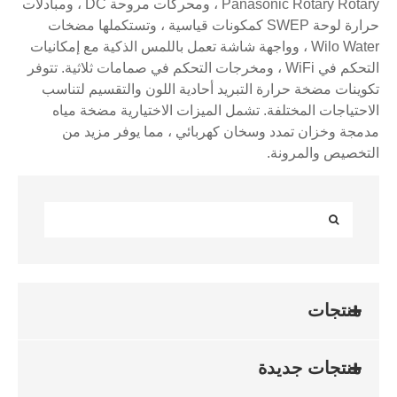
Panasonic Rotary Rotary ، ومحركات مروحة DC ، ومبادلات
حرارة لوحة SWEP كمكونات قياسية ، وتستكملها مضخات
Wilo Water ، وواجهة شاشة تعمل باللمس الذكية مع إمكانيات
التحكم في WiFi ، ومخرجات التحكم في صمامات ثلاثية. تتوفر
تكوينات مضخة حرارة التبريد أحادية اللون والتقسيم لتناسب
الاحتياجات المختلفة. تشمل الميزات الاختيارية مضخة مياه
مدمجة وخزان تمدد وسخان كهربائي ، مما يوفر مزيد من
التخصيص والمرونة.
منتجات
منتجات جديدة