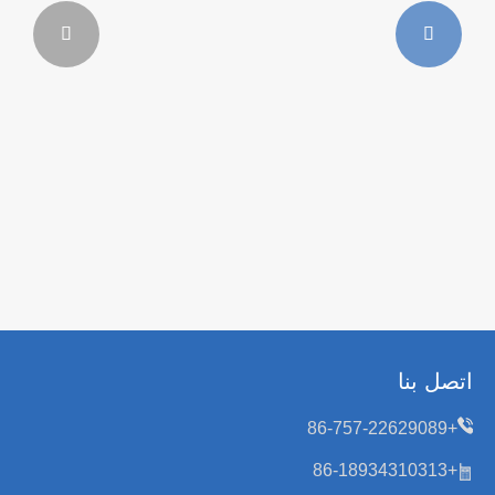


اتصل بنا
+86-757-22629089
+86-18934310313